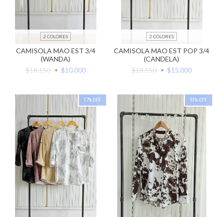
2 COLORES
2 COLORES
CAMISOLA MAO EST 3/4
CAMISOLA MAO EST POP 3/4
(WANDA)
(CANDELA)
$18.150
$10.000
$18.150
$15.000
17
%
OFF
51
%
OFF