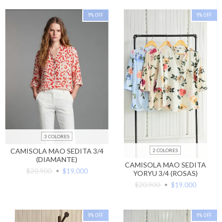
9
%
OFF
9
%
OFF
3 COLORES
CAMISOLA MAO SEDITA 3/4
2 COLORES
(DIAMANTE)
CAMISOLA MAO SEDITA
$20.900
$19.000
YORYU 3/4 (ROSAS)
$20.900
$19.000
9
%
OFF
9
%
OFF