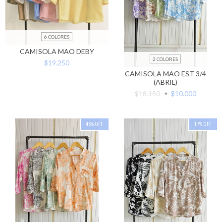
6 COLORES
CAMISOLA MAO DEBY
2 COLORES
$19.250
CAMISOLA MAO EST 3/4
(ABRIL)
$18.150
$10.000
45
%
OFF
17
%
OFF