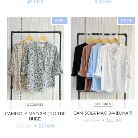
$20.350
$20.350
9
%
OFF
17
%
OFF
4 COLORES
2 COLORES
CAMISOLA MAO 3/4 (LUNAR)
CAMISOLA MAO 3/4 (FLOR DE
NUBE)
$18.150
$15.000
$20.900
$19.000