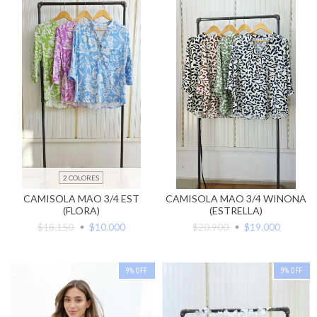
2 COLORES
CAMISOLA MAO 3/4 EST
CAMISOLA MAO 3/4 WINONA
(FLORA)
(ESTRELLA)
$18.150
$10.000
$20.900
$19.000
9
%
OFF
9
%
OFF