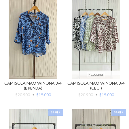
4 COLORES
CAMISOLA MAO WINONA 3/4
CAMISOLA MAO WINONA 3/4
(BRENDA)
(CECI)
$20.900
$19.000
$20.900
$19.000
9
%
OFF
9
%
OFF