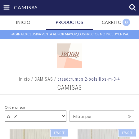
CAMISAS
INICIO
PRODUCTOS
CARRITO
0
PAGINA EXCLUSIVA VENTA AL POR MAYOR, LOS PRECIOS NO INCLUYEN IVA.
Inicio
/
CAMISAS
/
breadcrumbs.2-bolsillos-m-3-4
CAMISAS
Ordenar por
Filtrar por
17
%
OFF
17
%
OFF