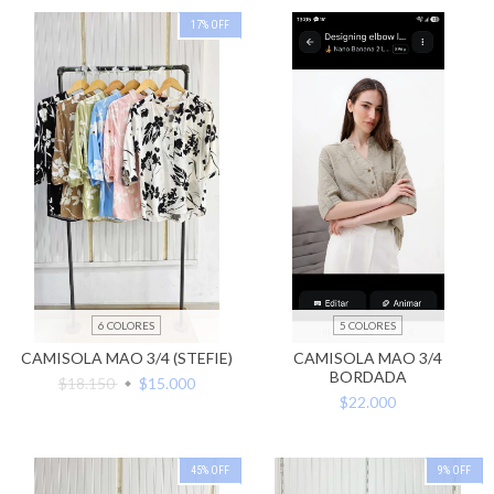
17
%
OFF
6 COLORES
5 COLORES
CAMISOLA MAO 3/4 (STEFIE)
CAMISOLA MAO 3/4
BORDADA
$18.150
$15.000
$22.000
45
%
OFF
9
%
OFF