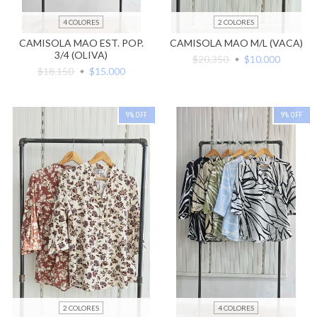
4 COLORES
2 COLORES
CAMISOLA MAO EST. POP.
CAMISOLA MAO M/L (VACA)
3/4 (OLIVA)
$20.350
$10.000
$18.150
$15.000
9
%
OFF
9
%
OFF
2 COLORES
4 COLORES